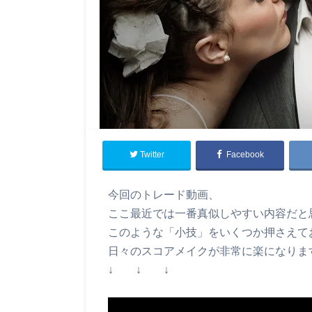
Twitter
Facebook
今回のトレード動画、
ここ最近では一番真似しやすい内容だと
このような「小技」をいくつか押さえて
日々のスコアメイクが非常に楽になりま
↓ ↓ ↓