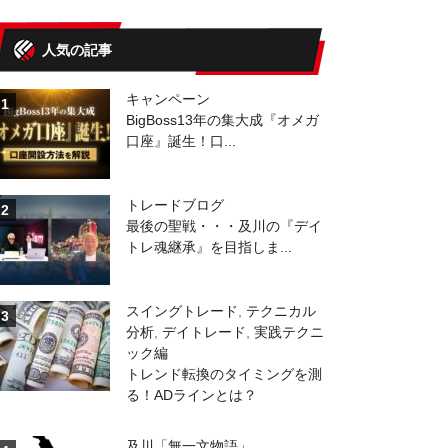
人気の記事
キャンペーン
1
BigBoss13年の集大成『オメガ
口座』誕生！口...
トレードブログ
2
最後の聖戦・・・及川の『デイ
トレ魂継承』を目指しま...
スイングトレード
,
テクニカル
3
分析
,
デイトレード
,
実践テクニ
ック編
トレンド転換のタイミングを測
る！ADラインとは？
及川「無一文物語」