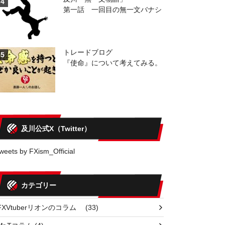
4
第一話 一回目の無一文バナシ
トレードブログ
5
『使命』について考えてみる。
及川公式X（Twitter）
weets by FXism_Official
カテゴリー
FXVtuberリオンのコラム
(33)