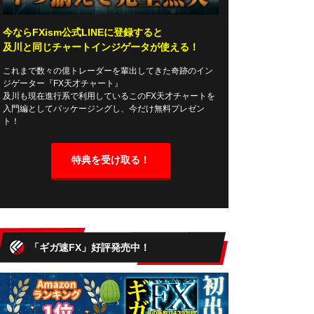
今ならFXism公式LINEに登録すると
及川と同じチャートインジゲータが使える！
これまで数々の億トレーダーを輩出してきた奇跡のイン
ジゲーター『FX天才チャート』
及川も現在進行系で利用しているこのFX天才チャートを
入門編としてパッケージングし、今だけ無料プレゼン
ト！
特典を受け取る！
「ギガ速FX」好評発売中！