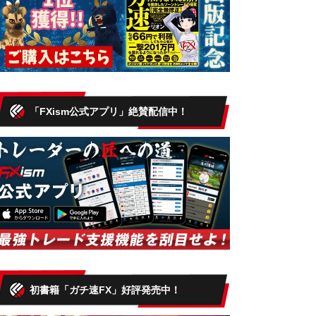
「FXism公式アプリ」絶賛配信中！
初書籍「ガチ速FX」好評発売中！