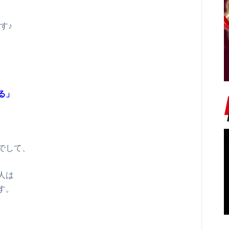
す♪
る」
でして、
人は
す。