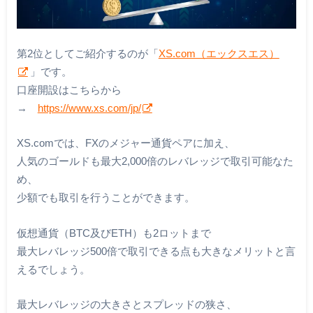
第2位としてご紹介するのが「
XS.com（エックスエス）
」です。
口座開設はこちらから
→
https://www.xs.com/jp/
XS.comでは、FXのメジャー通貨ペアに加え、
人気のゴールドも最大2,000倍のレバレッジで取引可能なた
め、
少額でも取引を行うことができます。
仮想通貨（BTC及びETH）も2ロットまで
最大レバレッジ500倍で取引できる点も大きなメリットと言
えるでしょう。
最大レバレッジの大きさとスプレッドの狭さ、