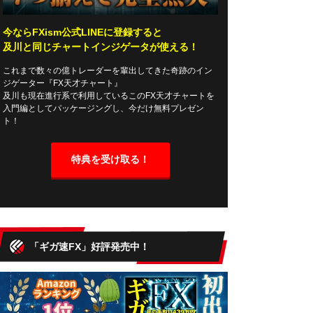
今ならFXism公式LINEに登録すると
及川と同じチャートインジゲータが使える！
これまで数々の億トレーダーを輩出してきた奇跡のイン
ジゲーター『FX天才チャート』
及川も現在進行系で利用しているこのFX天才チャートを
入門編としてパッケージングし、今だけ無料プレゼン
ト！
特典を受け取る！
「ギガ速FX」好評発売中！