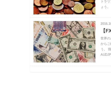
トラリ
ょう。 
2016.1
【F
世界の
からご
う。 
AUDJ