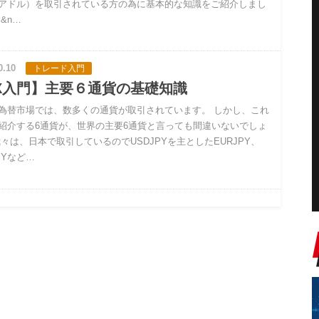
アドル）を取引されている方の為に基本的な知識をご紹介しまし
&n…
0.10
トレード入門
X入門】主要６通貨の基礎知識
為替市場では、数多くの通貨が取引されています。 しかし、これ
紹介する6通貨が、世界の主要6通貨と言っても間違いないでしょ
我々は、日本で取引しているのでUSDJPYを主としたEURJPY、
PYなど…