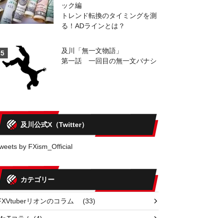
ック編
トレンド転換のタイミングを測
る！ADラインとは？
及川「無一文物語」
5
第一話 一回目の無一文バナシ
及川公式X（Twitter）
weets by FXism_Official
カテゴリー
FXVtuberリオンのコラム
(33)