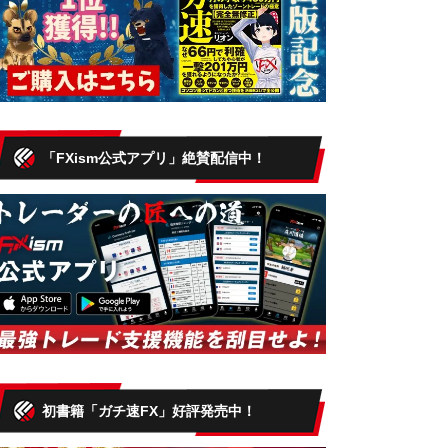
「FXism公式アプリ」絶賛配信中！
初書籍「ガチ速FX」好評発売中！