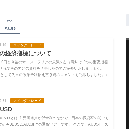
TAG
AUD
1.10
スイングトレード
の経済指標について
5，6日と今後のオーストラリアの景気を占う意味で 2つの重要指標
されてその内容の資料を入手したのでご紹介いたしましょう。
分として先日の政策金利据え置き時のコメントも記載しました。）
…
0.31
スイングトレード
USD
ＵＳＤとは 主要国通貨が低金利のなかで、日本の投資家の間でも
のがAUDUSD,AUDJPYの通貨ペアーです。 そこで、AUD(オース