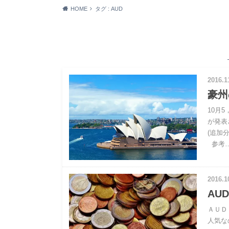
HOME
タグ : AUD
2016.1
豪州
10月
が発表
(追加
参考
2016.1
AUD
ＡＵＤ
人気な