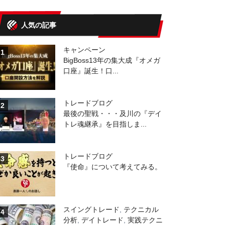
人気の記事
キャンペーン
1
BigBoss13年の集大成『オメガ
口座』誕生！口...
トレードブログ
2
最後の聖戦・・・及川の『デイ
トレ魂継承』を目指しま...
トレードブログ
3
『使命』について考えてみる。
スイングトレード
,
テクニカル
4
分析
,
デイトレード
,
実践テクニ