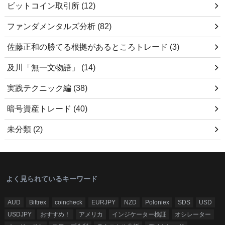
ビットコイン取引所
(12)
ファンダメンタルズ分析
(82)
佐藤正和の勝てる根拠があるところトレード
(3)
及川「無一文物語」
(14)
実践テクニック編
(38)
暗号資産トレード
(40)
未分類
(2)
よく見られているキーワード
AUD
Bittrex
coincheck
EURJPY
NZD
Poloniex
SDS
USD
USDJPY
おすすめ！
アメリカ
インジケーター検証
オシレーター