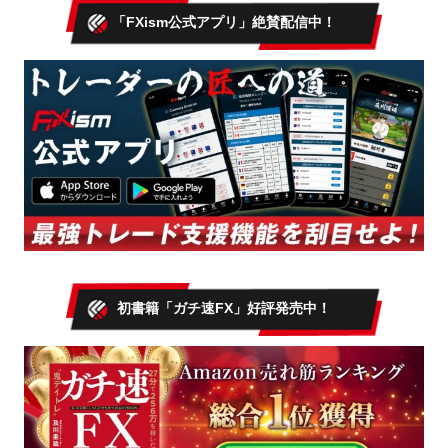
「FXism公式アプリ」絶賛配信中！
初書籍「ガチ速FX」好評発売中！