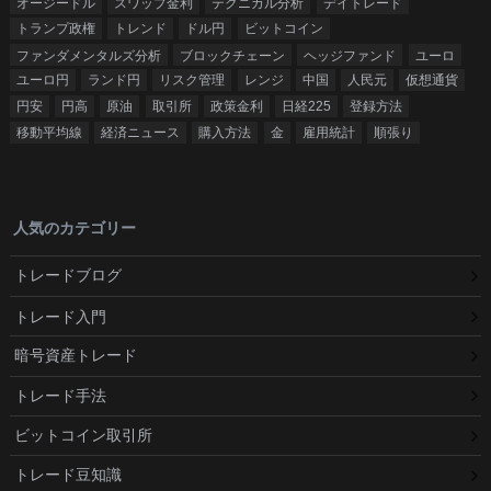
オージードル
スワップ金利
テクニカル分析
デイトレード
トランプ政権
トレンド
ドル円
ビットコイン
ファンダメンタルズ分析
ブロックチェーン
ヘッジファンド
ユーロ
ユーロ円
ランド円
リスク管理
レンジ
中国
人民元
仮想通貨
円安
円高
原油
取引所
政策金利
日経225
登録方法
移動平均線
経済ニュース
購入方法
金
雇用統計
順張り
人気のカテゴリー
トレードブログ
トレード入門
暗号資産トレード
トレード手法
ビットコイン取引所
トレード豆知識