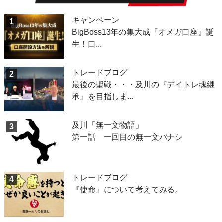
キャンペーン
1
BigBoss13年の集大成『オメガ口座』誕
生！口...
トレードブログ
2
最後の聖戦・・・及川の『デイトレ魂継
承』を目指しま...
及川「無一文物語」
3
第一話 一回目の無一文バナシ
トレードブログ
4
『使命』について考えてみる。