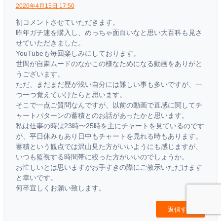
2020年4月15日 17:50
初コメントさせていただきます。
昨年ガチ速を購入し、めっちゃ面白いなと思い大百科も見さ
せていただきました。
YouTubeも毎回楽しみにしております。
世間が自粛ムードのなかこの様なためになる動画をありがと
うございます。
ただ、まだまだ歴が浅い自分には難しい事も多いですが、一
つ一つ覚えていけたらと思います。
そこで一点ご質問なんですが、以前の動画で直感に関してチ
ャートパターンの蓄積とのお話があったかと思います。
私は仕事の時は23時〜25時を主にチャートを見ているのです
が、平日休みもあり日中もチャートを見れる時もあります。
蓄積という観点では沢山見た方がいいようにも感じますが、
いつも監視する時間帯に絞った方がいいのでしょうか。
お忙しいとは思いますがお手すきの際にご教示いただけます
と幸いです。
何卒宜しくお願い致します。
返信する