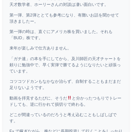
天才数学者、ホーリーさんの対談は凄い面白いです。
第一弾、第2弾ととても参考になり、有難いお話を聞かせて
頂きましたー。
第一弾の時は、直ぐにアメリカ株を買いました。それも
「BUD」株です。
来年が楽しみで仕方ありません。
「ガチ速」の本を手にしてから、及川師匠の天才チャートを
頼りに勉強中で、早く実弾で勝てるようになりたいと頑張っ
ています。
コツコツドカンもなかなか治らず、自制することもまだまだ
足りないようです。
動画を拝見するたびに、そうだ
と分かったつもりでトレー
ドしても、逆に行かれて損切りで終わる。
どこが間違っているのだろうと考え込むこともしばしばで
す。
Fx で稼ぎながら、株などに長期投資して行くことをしっかり