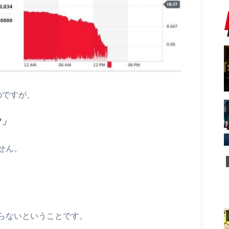
のですが、
？」
せん。
、
らないということです。