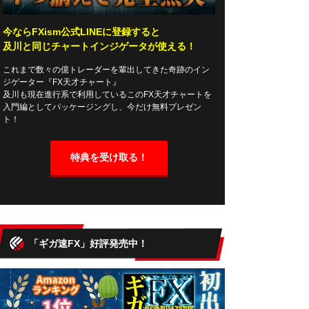
今ならFXism公式LINEに登録すると
及川と同じチャートインジゲータが使える！
これまで数々の億トレーダーを輩出してきた奇跡のイン
ジゲーター『FX天才チャート』
及川も現在進行系で利用しているこのFX天才チャートを
入門編としてパッケージングし、今だけ無料プレゼン
ト！
特典を受け取る！
「ギガ速FX」好評発売中！