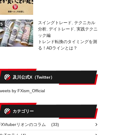
スイングトレード
,
テクニカル
5
分析
,
デイトレード
,
実践テクニ
ック編
トレンド転換のタイミングを測
る！ADラインとは？
及川公式X（Twitter）
weets by FXism_Official
カテゴリー
FXVtuberリオンのコラム
(33)