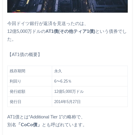
今回ドイツ銀行が返済を見送ったのは、
12億5,000万ドルの
AT1債(その他ティア1債)
という債券でし
た。
【AT1債の概要】
残存期間
永久
利回り
6〜6.25％
発行総額
12億5,000万ドル
発行日
2014年5月27日
AT1債とは“Additional Tier 1”の略称で、
別名
「CoCo債」
とも呼ばれています。