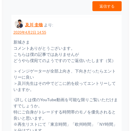
返信する
及川 圭哉
より:
2020年4月2日 14:55
新城さま
コメントありがとうございます。
こちらは僕の記事ではありませんが
どうやら僕宛てのようですのでご返信いたします（笑）
＞インジゲーターが全部上向き、下向きだったらエント
リーに良い
＞及川先生はその中でどこに的を絞ってエントリーして
いますか。
↑詳しくは僕のYouTube動画を可能な限りご覧いただけま
すでしょうか。
特にご自身がトレードする時間帯のモノを優先されると
良いと思います。
※再生リストにて「東京時間」「欧州時間」「NY時間」
と分けています。