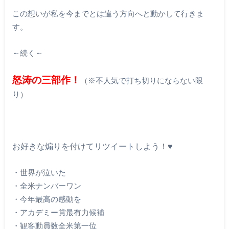
この想いが私を今までとは違う方向へと動かして行きま
す。
～続く～
怒涛の三部作！
（※不人気で打ち
切りにならない限
り）
お好きな煽りを付けてリツイートしよう！♥
・世界が泣いた
・全米ナンバーワン
・今年最高の感動を
・アカデミー賞最有力候補
・観客動員数全米第一位