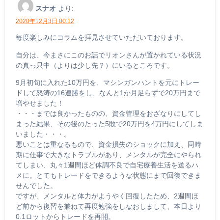
スナオ
より:
2020年12月3日 00:12
毎度楽しみにコラムを拝見させていただいております。
自分は、今まさにこのお話でリオンさんが置かれている状況
の真っ只中（よりは少し先？）にいるところです。
9月初旬に入れた10万円を、マシンガンハントを元にトレー
ドして怒涛の16連勝をし、なんと1か月足らずで20万円まで
増やせました！
・・・までは良かったものの、資金管理をおざなりにしてし
まった結果、その後のたった5敗で20万円を4万円にしてしま
いました・・・。
悪いことは重なるもので、資金損失のショックに加え、同時
期に仕事で大きなトラブルがあり、メンタルが完全にやられ
てしまい、丸々1週間ほど体調不良で自宅療養生活を送るハ
メに。とてもトレードをできるような状態にまで回復できま
せんでした。
ですが、メンタルと体力がようやく回復したため、2週間ほ
ど前から復習を兼ねて再度勉強をしなおしまして、本日より
0.1ロットからトレードを再開。