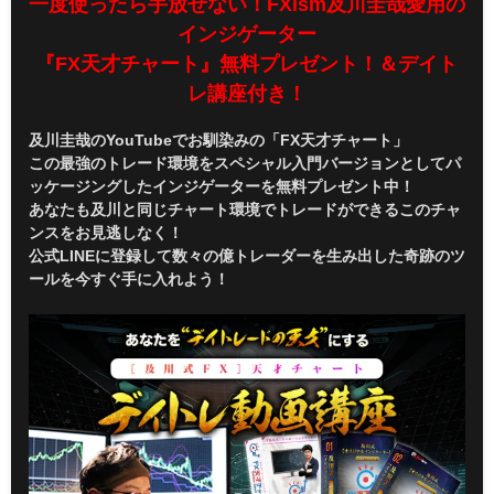
一度使ったら手放せない！FXism及川圭哉愛用の
インジゲーター
『FX天才チャート』無料プレゼント！＆デイト
レ講座付き！
及川圭哉のYouTubeでお馴染みの「FX天才チャート」
この最強のトレード環境をスペシャル入門バージョンとしてパ
ッケージングしたインジゲーターを無料プレゼント中！
あなたも及川と同じチャート環境でトレードができるこのチャ
ンスをお見逃しなく！
公式LINEに登録して数々の億トレーダーを生み出した奇跡のツ
ールを今すぐ手に入れよう！