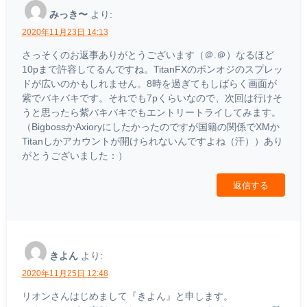
みっき〜
より:
2020年11月23日 14:13
さっそくのお返事ありがとうございます（＠.＠）なるほど
10pまで許容してるんですね。TitanFXのポンオジのスプレッ
ドが広いのかもしれません。8時を過ぎてもしばらく画面が
紫でバキバキです。それでも7pくらいなので、次回は行けそ
うと思ったら紫バキバキでもエントリートライしてみます。
（BigbossかAxioryにしたかったのですが国籍の関係でXMか
Titanしかアカウントが開けられないんですよね（汗））あり
がとうございました：）
返信する
きよん
より:
2020年11月25日 12:48
リオンさんはじめまして『きよん』と申します。