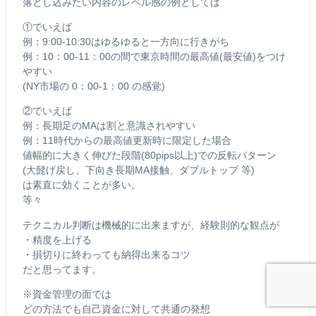
落とし込みたい内容のレベル感の例としては
①でいえば
例：9:00-10:30はゆるゆると一方向に行きがち
例：10：00-11：00の間で東京時間の最高値(最安値)をつけ
やすい
(NY市場の 0：00-1：00 の感覚)
②でいえば
例：長期足のMAは割と意識されやすい
例：11時代からの最高値更新時に限定した場合
値幅的に大きく伸びた段階(80pips以上)での反転パターン
(大髭げ戻し、下向き長期MA接触、ダブルトップ 等)
は素直に効くことが多い。
等々
テクニカル判断は機械的に出来ますが、経験則的な観点が
・精度を上げる
・損切りに終わっても納得出来るコツ
だと思ってます。
※資金管理の面では
どの方法でも自己資金に対して共通の発想