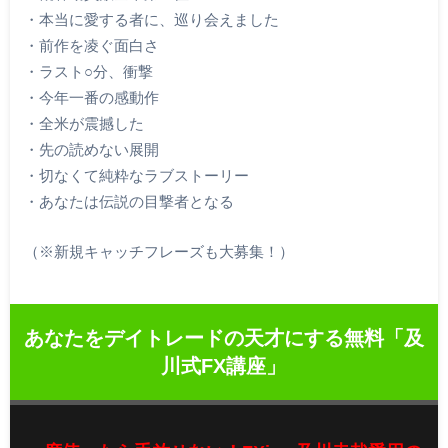
・本当に愛する者に、巡り会えました
・前作を凌ぐ面白さ
・ラスト○分、衝撃
・今年一番の感動作
・全米が震撼した
・先の読めない展開
・切なくて純粋なラブストーリー
・あなたは伝説の目撃者となる
（※新規キャッチフレーズも大募集！）
あなたをデイトレードの天才にする無料「及
川式FX講座」