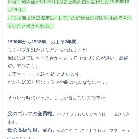
日経平均株価が38,957円の史上最高値を記録した1989年12
月29日、
バブル崩壊後1992年2月までこの好景気の雰囲気は維持され
ていたと考えられる。
1990年から1992年。およそ2年間。
よくバブル51か月などと言われますが
庶民はスプレッド具合から言って（気づくのが遅い。高値
買い安値売り）
上下カットして2年弱だと思います。
だから1990年頃のドラマや曲はあんななのか…。
そういう時代だった、としか言えないのですが
父のゴルフの会員権。
ハワイってあたりがもうね・・泣けてき
ます。
母の高級呉服。宝石。
せめて金にしてくれてれば。ママ、それ
使ってないよね。