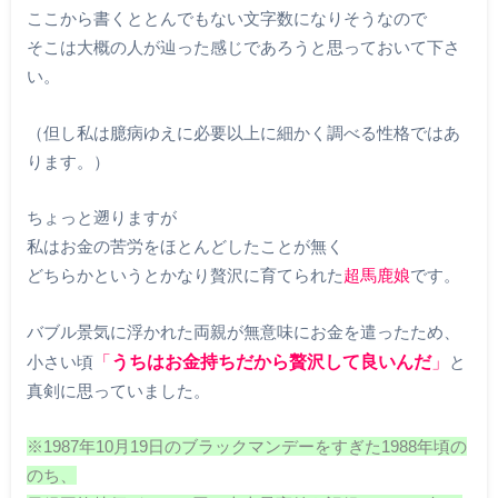
ここから書くととんでもない文字数になりそうなので
そこは大概の人が辿った感じであろうと思っておいて下さ
い。
（但し私は臆病ゆえに必要以上に細かく調べる性格ではあ
ります。）
ちょっと遡りますが
私はお金の苦労をほとんどしたことが無く
どちらかというとかなり贅沢に育てられた
超馬鹿娘
です。
バブル景気に浮かれた両親が無意味にお金を遣ったため、
小さい頃
「
うちはお金持ちだから贅沢して良いんだ
」
と
真剣に思っていました。
※1987年10月19日のブラックマンデーをすぎた1988年頃の
のち、