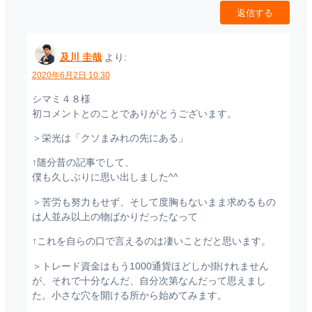
返信する
及川 圭哉
より:
2020年6月2日 10:30
シマミ４８様
初コメントとのことでありがとうございます。
＞栄光は「クソまみれの先にある」
↑随分昔の記事でして、
僕も久しぶりに思い出しました^^
＞苦労も努力もせず、そして度胸もないまま求めるもの
は人並み以上の物ばかりだったなって
↑これを自らの口で言えるのは凄いことだと思います。
＞トレード資金はもう1000通貨ほどしか掛けれません
が、それで十分なんだ、自分次第なんだって思えまし
た。小さな穴を開ける所から始めてみます。