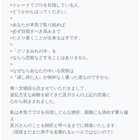
>トレードでプロを目指している人、
>どうかがんばってください。
>
>あなたが本気で取り組めば
>必ず目指すべき高みまで
>たどり着くことが出来るはずです。
>
>「クソまみれの今」を
>なんら悲観などすることはありません。
>
>なぜならあなたの今いる現状は
>『成し得た人』が例外なく通った道なのですから。
無一文物語も読ませていただきまして、
波乱万丈な経験を経てきた及川さんの上記の言葉に
心から励まされました。
私は本気でプロを目指しどんな挫折、困難にも諦めず乗り越
え
及川さんのことを師匠と呼べるまでに精進いたします。
（現状まだまだ弟子を名乗れるレベルではないので）