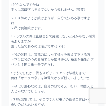
↑どうなんですかね
本人はほぼ何も覚えてないかも知れません（苦笑）
＞ＦＸ辞めようが続けようが、自分で決める事ですよ
ね！
＞私は勿論続けます。
↑トラブルの件は直接自分で経験しないと分からない感覚
もありますが
困った話であるのは確かですね（汗）
＞私の師匠は、霊能力によって様々を教えて下さる方
＞本当に私の心の奥底でしか知り得ない秘密を先生がズ
バッと！開口第一番で仰られ
↑そうでしたか、僕もスピリチュアルは結構好きで
昔は「オーラの泉」を毎週欠かさず観ていました^^;;
＞やはり肝心なのは、自分の頭で考え、行い、物言える
人じゃないでしょうか。
↑学歴に関しては、そこで学んだモノの価値自体はやはり
高いのだと思いますが、