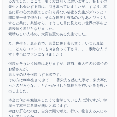
る方でした。ここで、引く方は引くと思いますし、私もその
先生とお会いする前は、引き幕っていましたが、ずばり、本
当に私の心の奥底でしか知り得ない秘密を先生がズバッと！
開口第一番で仰られ、そんな世界も有るのだなあとびっくり
すると共に、其処から、そうした目に見えない世界の事をご
教授頂く運びとなりました。
素晴らしい人格の、大変智慧のある先生でした。
及川先生も、真正直で、言葉に裏も表も無く、いつも真摯
に、どんなコメントにも向き合って下さり、、、素敵な人で
す！本当にファンになりました！
何度かそういう経験はありますが、以前、東大卒の80歳位の
お爺さんが、
東大卒の話を何度もする訳です。
その方は80年生きてきて、一番栄光を感じた事が、東大卒だ
ったのだろうな、、とがっかりした気持ちを抱いた事を思い
出しました。
本当に何かを勉強をしたくて進学している人は別ですが、学
歴って本当に意味が無いと感じます。
やはり肝心なのは、自分の頭で考え、行い、物言える人じゃ
ないでしょうか。