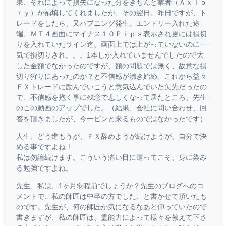
果、それによって損失になった分をきちんと業者（Ａｘｉｏ
ｒｙ）が補填してくれましたが、その翌日、昨日ですが、ト
レードをしたら、又ハプニング発生。エントリー入れた途
端、ＭＴ４画面にマイナス１０Ｐｉｐｓ表示され更には損切
りを入れていたライン迄、画面上では上がっていないのに一
気で損切りされ。。。1本しか入れていませんでしたので大
した金額でなかったのですが、額の問題では無く、故意な損
切り狩りにあったのか？と不信感が沸き始め、これから益々
ＦＸトレードに励んでいこうと意気込んでいた矢先だったの
で、不信感を抱く事に残念で悲しくなって居たところ、先生
のこの動画のアップでした。（結果、会社に問い合わせ、回
答を頂きましたが、今一ピンと来るものではなかったです）
人生、どう進もうが、ＦＸ辞めようが続けようが、自分で決
める事ですよね！
私は勿論続けます。こういう痛い目に遭ってこそ、身に染み
る勉強ですよね。
先生、私は、1ヶ月弱程前でしょうか？先生のブログへのコ
メントで、私の師匠は中卒の方でした、と書かせて頂いたも
のです。先生が、何の師匠か気になるなあと仰っていたので
書きますが、私の師匠は、霊能力によって様々を教えて下さ