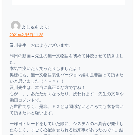
よしゅあ
より:
2021年2月6日 11:38
及川先生 おはようございます。
昨日の動画→先生の無一文物語を初めて拝読させて頂きまし
た。
本気で泣いたり笑ったりしましたよ！
奥様にも、無一文物語裏側バージョン編を是非語って頂きた
いと思いました（＾－＾）！
及川先生は、本当に真正直な方ですね！
心が、、、あたたかくなったり、洗われます、先生の文章や
動画コメントで。
お世辞でなく、是非、ＦＸとは関係ないところでも本を書い
て頂きたいと願います。
一昨日トレードをしていた際に、システムの不具合が発生し
たらしく、すごく心配させられる出来事があったのです。結