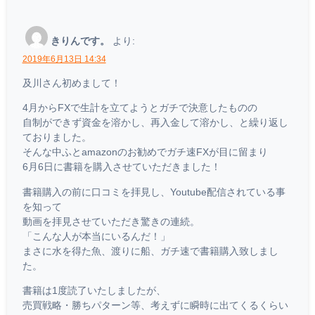
きりんです。
より:
2019年6月13日 14:34
及川さん初めまして！
4月からFXで生計を立てようとガチで決意したものの
自制ができず資金を溶かし、再入金して溶かし、と繰り返し
ておりました。
そんな中ふとamazonのお勧めでガチ速FXが目に留まり
6月6日に書籍を購入させていただきました！
書籍購入の前に口コミを拝見し、Youtube配信されている事
を知って
動画を拝見させていただき驚きの連続。
「こんな人が本当にいるんだ！」
まさに水を得た魚、渡りに船、ガチ速で書籍購入致しまし
た。
書籍は1度読了いたしましたが、
売買戦略・勝ちパターン等、考えずに瞬時に出てくるくらい