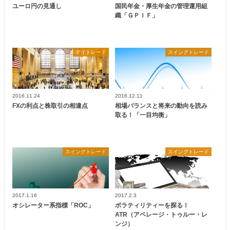
ユーロ円の見通し
国民年金・厚生年金の管理運用組
織「ＧＰＩＦ」
デイトレード
スイングトレード
2016.11.24
2016.12.11
FXの利点と株取引の相違点
相場バランスと将来の動向を読み
取る！「一目均衡」
スイングトレード
スイングトレード
2017.1.16
2017.2.3
オシレーター系指標「ROC」
ボラティリティーを探る！
ATR（アベレージ・トゥルー・レ
ンジ）