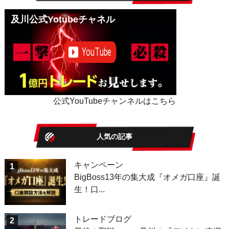
及川公式Yotubeチャネル
公式YouTubeチャンネルはこちら
人気の記事
キャンペーン
1
BigBoss13年の集大成『オメガ口座』誕
生！口...
トレードブログ
2