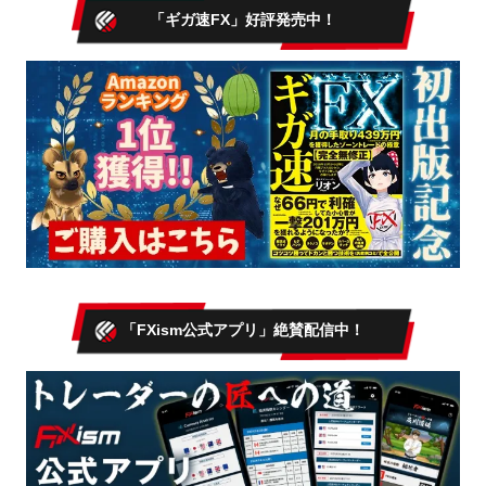
「ギガ速FX」好評発売中！
「FXism公式アプリ」絶賛配信中！