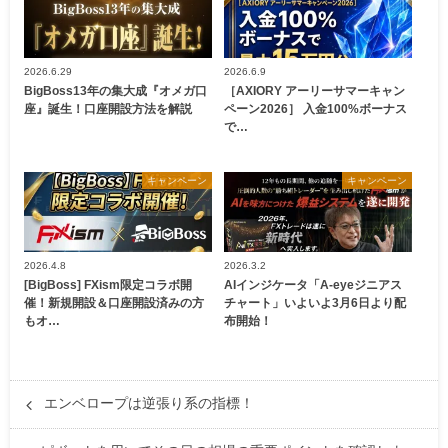
2026.6.29
2026.6.9
BigBoss13年の集大成『オメガ口
［AXIORY アーリーサマーキャン
座』誕生！口座開設方法を解説
ペーン2026］ 入金100%ボーナス
で…
キャンペーン
キャンペーン
2026.4.8
2026.3.2
[BigBoss] FXism限定コラボ開
AIインジケータ「A-eyeジニアス
催！新規開設＆口座開設済みの方
チャート」いよいよ3月6日より配
もオ…
布開始！
エンベロープは逆張り系の指標！