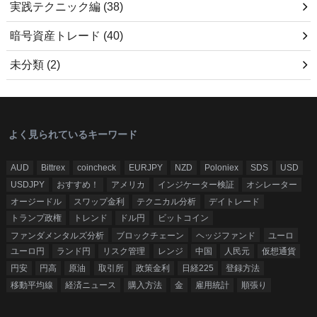
実践テクニック編
(38)
暗号資産トレード
(40)
未分類
(2)
よく見られているキーワード
AUD
Bittrex
coincheck
EURJPY
NZD
Poloniex
SDS
USD
USDJPY
おすすめ！
アメリカ
インジケーター検証
オシレーター
オージードル
スワップ金利
テクニカル分析
デイトレード
トランプ政権
トレンド
ドル円
ビットコイン
ファンダメンタルズ分析
ブロックチェーン
ヘッジファンド
ユーロ
ユーロ円
ランド円
リスク管理
レンジ
中国
人民元
仮想通貨
円安
円高
原油
取引所
政策金利
日経225
登録方法
移動平均線
経済ニュース
購入方法
金
雇用統計
順張り