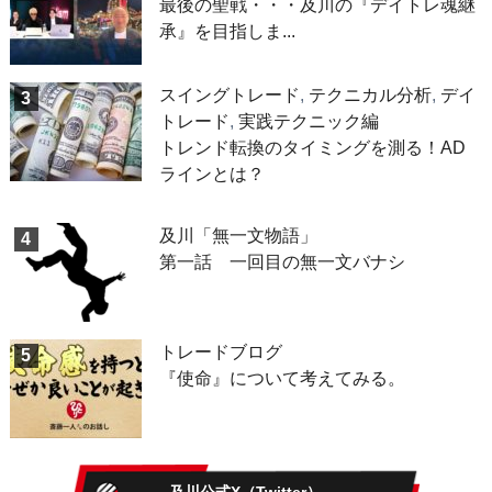
最後の聖戦・・・及川の『デイトレ魂継
承』を目指しま...
スイングトレード
,
テクニカル分析
,
デイ
3
トレード
,
実践テクニック編
トレンド転換のタイミングを測る！AD
ラインとは？
及川「無一文物語」
4
第一話 一回目の無一文バナシ
トレードブログ
5
『使命』について考えてみる。