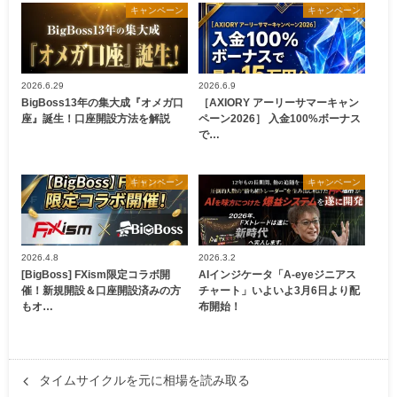
キャンペーン
キャンペーン
2026.6.29
2026.6.9
BigBoss13年の集大成『オメガ口
［AXIORY アーリーサマーキャン
座』誕生！口座開設方法を解説
ペーン2026］ 入金100%ボーナス
で…
キャンペーン
キャンペーン
2026.4.8
2026.3.2
[BigBoss] FXism限定コラボ開
AIインジケータ「A-eyeジニアス
催！新規開設＆口座開設済みの方
チャート」いよいよ3月6日より配
もオ…
布開始！
タイムサイクルを元に相場を読み取る