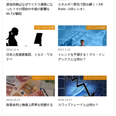
原油先物はなぜマイナス価格にな
エネルギー変化で読み解く！AB
った？その理由や今後の影響を
Ratio（ABレシオ）
Mr.Tが解説
トレーダー心理
テクニカル分析
2016.12.9
2017.1.14
日本人投資家集団、ミセス・ワタ
トレンドを予測する！マス・イン
ナベ
デックスとは何か？
スイングトレード
スイングトレード
2016.10.21
2016.10.17
政策金利と物価上昇率を把握する
スワップトレードとは何か？