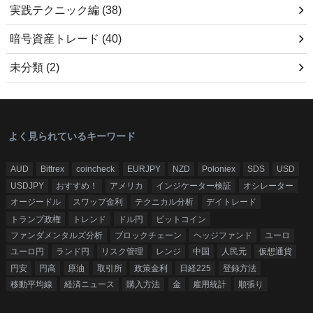
実践テクニック編
(38)
暗号資産トレード
(40)
未分類
(2)
よく見られているキーワード
AUD
Bittrex
coincheck
EURJPY
NZD
Poloniex
SDS
USD
USDJPY
おすすめ！
アメリカ
インジケーター検証
オシレーター
オージードル
スワップ金利
テクニカル分析
デイトレード
トランプ政権
トレンド
ドル円
ビットコイン
ファンダメンタルズ分析
ブロックチェーン
ヘッジファンド
ユーロ
ユーロ円
ランド円
リスク管理
レンジ
中国
人民元
仮想通貨
円安
円高
原油
取引所
政策金利
日経225
登録方法
移動平均線
経済ニュース
購入方法
金
雇用統計
順張り