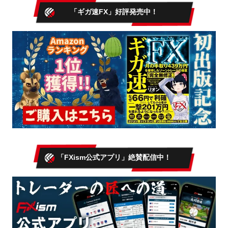
「ギガ速FX」好評発売中！
「FXism公式アプリ」絶賛配信中！