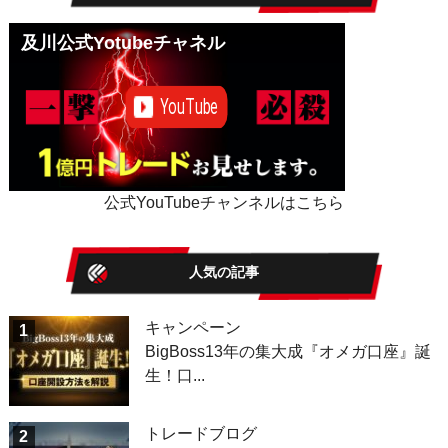
及川公式Yotubeチャネル
公式YouTubeチャンネルはこちら
人気の記事
キャンペーン
1
BigBoss13年の集大成『オメガ口座』誕
生！口...
トレードブログ
2