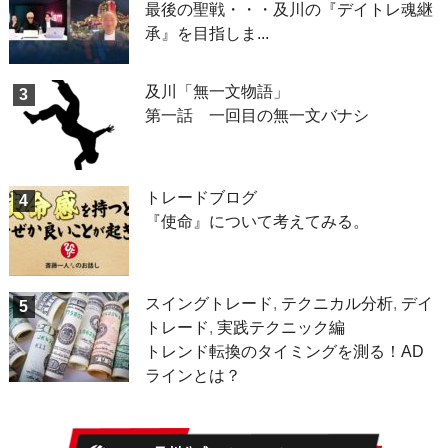
最後の聖戦・・・及川の『デイトレ魂継
承』を目指しま...
及川「無一文物語」
3
第一話 一回目の無一文バナシ
トレードブログ
4
『使命』について考えてみる。
スイングトレード
,
テクニカル分析
,
デイ
5
トレード
,
実践テクニック編
トレンド転換のタイミングを測る！AD
ラインとは？