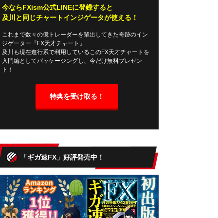
今ならFXism公式LINEに登録すると
及川と同じチャートインジゲータが使える！
これまで数々の億トレーダーを輩出してきた奇跡のイン
ジゲーター『FX天才チャート』
及川も現在進行系で利用しているこのFX天才チャートを
入門編としてパッケージングし、今だけ無料プレゼン
ト！
特典を受け取る！
「ギガ速FX」好評発売中！