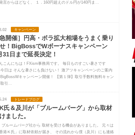
発言からほどなく、 １．160円超えのドル円が140円ま…
8.02
キャンペーン
急開催］円高・ボラ拡大相場をうまく乗り
せ！BigBossでWボーナスキャンペーン
月31日まで延長決定！
んこんにちは！FXism事務局です。 毎日ものすごい暑さです
 今日は そんな暑さにも負けない！ 激アツキャンペーンのご案内
 BigBossWキャンペーン開催！ 【第１弾】取引手数料無料キャン
 取引…
6.24
トレードブログ
K氏＆及川が「ブルームバーグ」から取材
けました。
ブルームバーグ社から 取材を受ける機会がありました。 元々は
香港Ｋ氏」に取材依頼が届き、 その流れから僕（及川）にも連絡