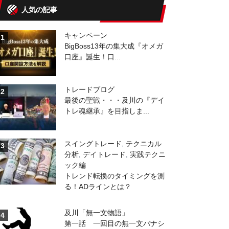
人気の記事
キャンペーン
1
BigBoss13年の集大成『オメガ
口座』誕生！口...
トレードブログ
2
最後の聖戦・・・及川の『デイ
トレ魂継承』を目指しま...
スイングトレード
,
テクニカル
3
分析
,
デイトレード
,
実践テクニ
ック編
トレンド転換のタイミングを測
る！ADラインとは？
及川「無一文物語」
4
第一話 一回目の無一文バナシ