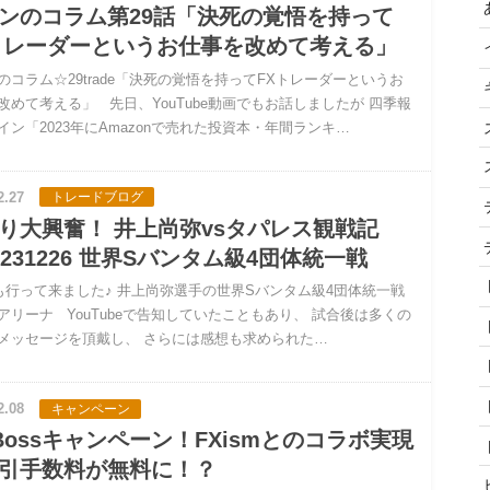
ンのコラム第29話「決死の覚悟を持って
トレーダーというお仕事を改めて考える」
のコラム☆29trade「決死の覚悟を持ってFXトレーダーというお
改めて考える」 先日、YouTube動画でもお話しましたが 四季報
イン「2023年にAmazonで売れた投資本・年間ランキ…
2.27
トレードブログ
り大興奮！ 井上尚弥vsタパレス観戦記
0231226 世界Sバンタム級4団体統一戦
行って来ました♪ 井上尚弥選手の世界Sバンタム級4団体統一戦
アリーナ YouTubeで告知していたこともあり、 試合後は多くの
メッセージを頂戴し、 さらには感想も求められた…
2.08
キャンペーン
gBossキャンペーン！FXismとのコラボ実現
引手数料が無料に！？