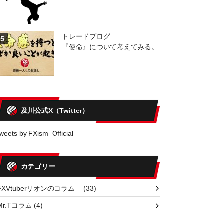
トレードブログ
5
『使命』について考えてみる。
及川公式X（Twitter）
weets by FXism_Official
カテゴリー
FXVtuberリオンのコラム
(33)
Mr.Tコラム
(4)