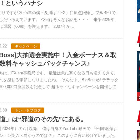
T！というハナシ
りですが 2025年の僕・及川は「FX」に原点回帰し フルBETで
したい考えでいます。 今日はそんなお話を・・・ 来る2025年、
は還暦（60歳）を迎えます。 2007年か…
0.22
キャンペーン
igBoss]大抽選会実施中！入金ボーナス＆取
数料キャッシュバックチャンス♪
ちは、FXism事務局です。 最近は急に寒くなる日も増えてきて、
れを感じる季節になりましたね。 そんな中、BigBossが デラック
100,000口座開設を記念して 超ホットなキャンペーンを開催して
9.30
トレードブログ
道」は“邪道のその先”にある。
2024年）の7月以降、 僕は自身のYouTube動画で 「米国経済は
ション突入へ向かうのでは？」 このように言い続けていました。