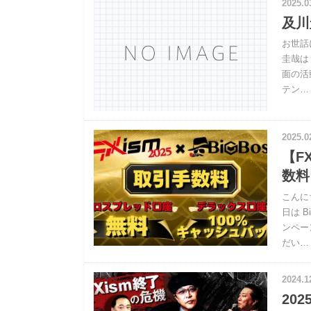
2025.0
及川
お世話
圭哉は
面の活
テン…
2025.0
【F
数料
こんに
日は 
ンペー
だい…
2024.1
20