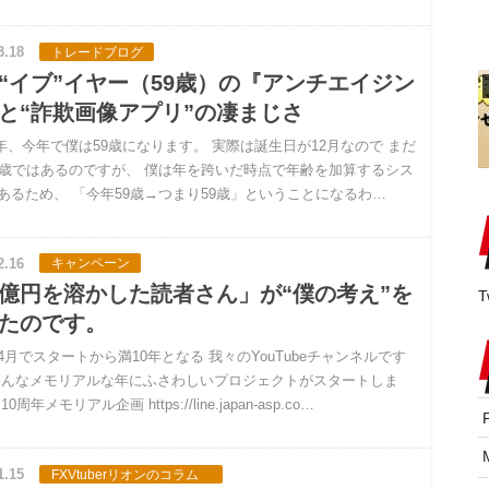
3.18
トレードブログ
“イブ”イヤー（59歳）の『アンチエイジン
と“詐欺画像アプリ”の凄まじさ
4年、今年で僕は59歳になります。 実際は誕生日が12月なので まだ
8歳ではあるのですが、 僕は年を跨いだ時点で年齢を加算するシス
あるため、 「今年59歳→つまり59歳」ということになるわ…
2.16
キャンペーン
億円を溶かした読者さん」が“僕の考え”を
T
たのです。
4月でスタートから満10年となる 我々のYouTubeチャンネルです
そんなメモリアルな年にふさわしいプロジェクトがスタートしま
0周年メモリアル企画 https://line.japan-asp.co…
1.15
FXVtuberリオンのコラム