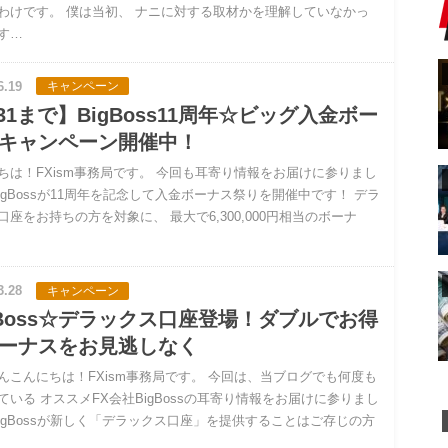
わけです。 僕は当初、 ナニに対する取材かを理解していなかっ
す…
6.19
キャンペーン
/31まで】BigBoss11周年☆ビッグ入金ボー
キャンペーン開催中！
ちは！FXism事務局です。 今回も耳寄り情報をお届けに参りまし
BigBossが11周年を記念して入金ボーナス祭りを開催中です！ デラ
口座をお持ちの方を対象に、 最大で6,300,000円相当のボーナ
3.28
キャンペーン
gBoss☆デラックス口座登場！ダブルでお得
ーナスをお見逃しなく
んこんにちは！FXism事務局です。 今回は、当ブログでも何度も
ている オススメFX会社BigBossの耳寄り情報をお届けに参りまし
BigBossが新しく「デラックス口座」を提供することはご存じの方