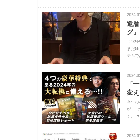
2024.0
還暦
グ』
202
まだ5
テムで
2024.0
「一
変え
今年の
が、 
す。 ▼1
2024.0