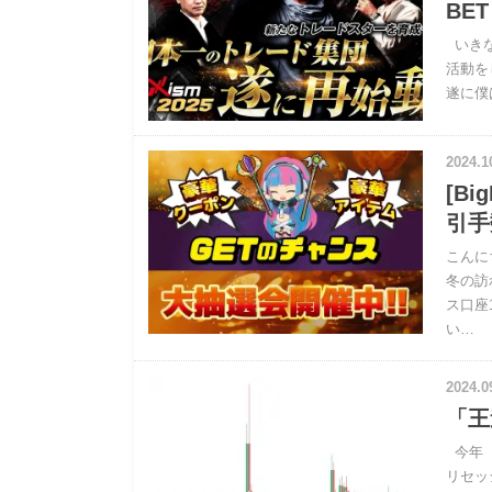
BE
いきな
活動を
遂に僕
2024.1
[B
引手
こんに
冬の訪
ス口座
い…
2024.0
「王
今年（
リセッ