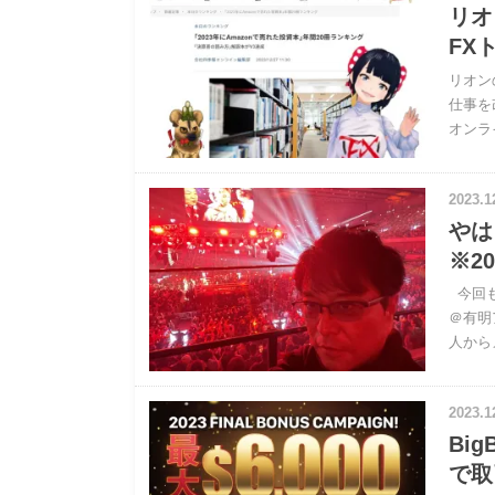
リオ
FX
リオン
仕事を
オンラ
2023.1
やは
※2
今回も
＠有明
人から
2023.1
Bi
で取