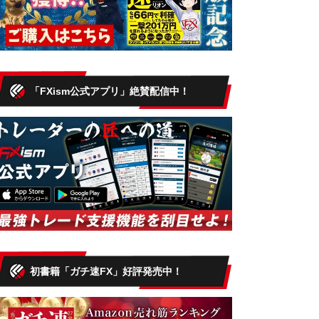
「FXism公式アプリ」絶賛配信中！
初書籍「ガチ速FX」好評発売中！