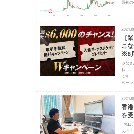
最初の
2024.0
［緊
こな
※8
みなさ
ね…。
です！
ペーン
2024.0
香港
を受
先日、
あの「