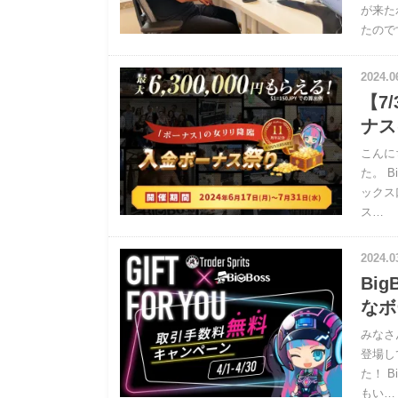
が来た
たので
2024.0
【7
ナス
こんに
た。 
ックス
ス…
2024.0
Bi
なボ
みなさ
登場し
た！ 
もい…