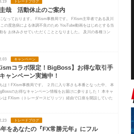
3.19
トレードブログ
圭哉 活動休止のご案内
になっております。 FXism事務局です。 FXism主宰者である及川
 この度急病による体調不良のため YouTube動画をはじめとする当
動を お休みさせていただくこととなりました。 及川の各種コン
2.03
キャンペーン
Xismコラボ限定！BigBoss】お得な取引手
キャンペーン実施中！
ちは！FXism事務局です。 ２月に入り寒さも本番となった中、 本
BigBossのお得なキャンペーン情報をお届けに参りました！ 本キャ
ンは FXism（トレーダースピリッツ）経由で口座を開設していた
2.23
トレードブログ
25年をあなたの『FX常勝元年』にフル