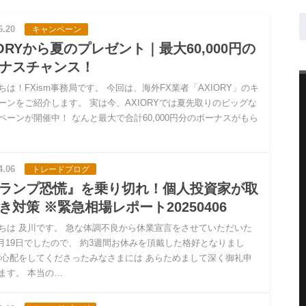
6.20
キャンペーン
IORYから夏のプレゼント｜最大60,000円の
ナスチャンス！
ちは！FXism事務局です。 今回は、海外FX業者「AXIORY」のキ
ーンをご紹介します。 実は今、AXIORYでは夏先取りのビッグな
ペーンが開催中！ なんと最大で合計60,000円分のボーナスがもら
4.06
トレードブログ
ランプ恐慌』を乗り切れ！個人投資家が取
き対策 ※緊急相場レポート20250406
ちは 及川です。 急な体調不良から休業宣言をさせていただいた
3月19日でしたので、 約3週間お休みを頂戴した格好となりまし
ご心配をしてくださったみなさまには あらためまして深く御礼申
ます。 本当の…