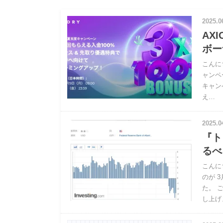
2025.0
AX
ボー
こんに
ャンペ
キャン
え…
2025.0
『ト
るべ
こんに
のが 
た。 
し上げ