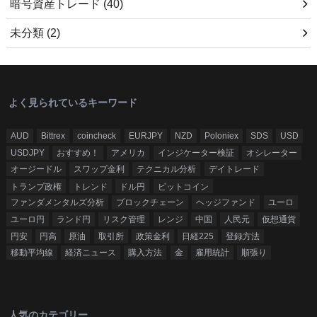
暗号資産トレード
(40)
未分類
(2)
よく見られているキーワード
AUD
Bittrex
coincheck
EURJPY
NZD
Poloniex
SDS
USD
USDJPY
おすすめ！
アメリカ
インジケーター検証
オシレーター
オージードル
スワップ金利
テクニカル分析
デイトレード
トランプ政権
トレンド
ドル円
ビットコイン
ファンダメンタルズ分析
ブロックチェーン
ヘッジファンド
ユーロ
ユーロ円
ランド円
リスク管理
レンジ
中国
人民元
仮想通貨
円安
円高
原油
取引所
政策金利
日経225
登録方法
移動平均線
経済ニュース
購入方法
金
雇用統計
順張り
人気のカテゴリー