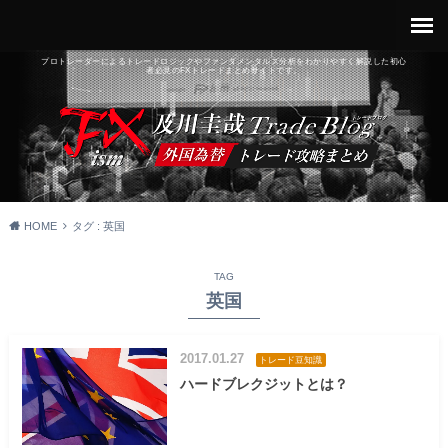
プロトレーダーによるトレードロジックやファンダメンタルズ分析をわかりやすく解説した初心
者必見のFXトレードまとめサイトです。
HOME
タグ : 英国
TAG
英国
2017.01.27
トレード豆知識
ハードブレクジットとは？