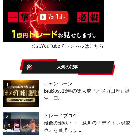
公式YouTubeチャンネルはこちら
人気の記事
キャンペーン
1
BigBoss13年の集大成『オメガ口座』誕
生！口...
トレードブログ
2
最後の聖戦・・・及川の『デイトレ魂継
承』を目指しま...