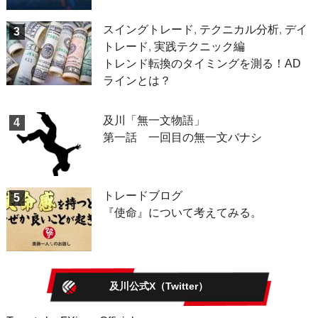
スイングトレード
,
テクニカル分析
,
デイ
3
トレード
,
実践テクニック編
トレンド転換のタイミングを測る！AD
ラインとは？
及川「無一文物語」
4
第一話 一回目の無一文バナシ
トレードブログ
5
『使命』について考えてみる。
及川公式X（Twitter）