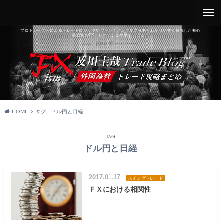
プロトレーダーによるトレードロジックやファンダメンタルズ分析をわかりやすく解説した初心
者必見のFXトレードまとめサイトです。
HOME
タグ : ドル円と日経
TAG
ドル円と日経
2017.01.17
スイングトレード
ＦＸにおける相関性