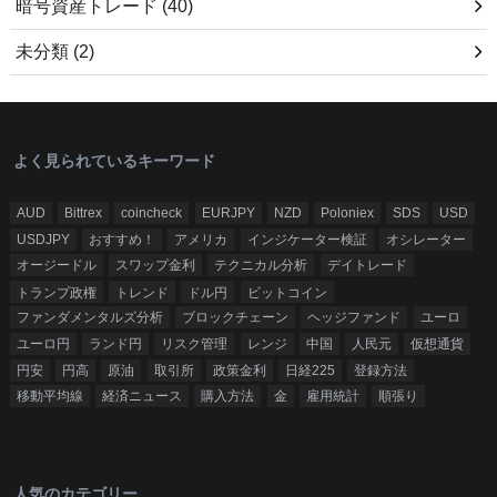
暗号資産トレード
(40)
未分類
(2)
よく見られているキーワード
AUD
Bittrex
coincheck
EURJPY
NZD
Poloniex
SDS
USD
USDJPY
おすすめ！
アメリカ
インジケーター検証
オシレーター
オージードル
スワップ金利
テクニカル分析
デイトレード
トランプ政権
トレンド
ドル円
ビットコイン
ファンダメンタルズ分析
ブロックチェーン
ヘッジファンド
ユーロ
ユーロ円
ランド円
リスク管理
レンジ
中国
人民元
仮想通貨
円安
円高
原油
取引所
政策金利
日経225
登録方法
移動平均線
経済ニュース
購入方法
金
雇用統計
順張り
人気のカテゴリー