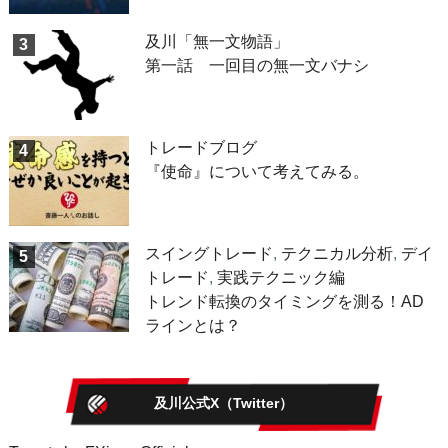
及川「無一文物語」
3
第一話 一回目の無一文バナシ
トレードブログ
4
『使命』について考えてみる。
スイングトレード
,
テクニカル分析
,
デイ
5
トレード
,
実践テクニック編
トレンド転換のタイミングを測る！AD
ラインとは？
及川公式X（Twitter）