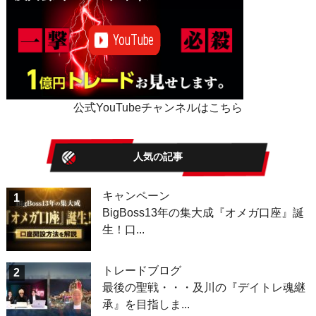
公式YouTubeチャンネルはこちら
人気の記事
キャンペーン
1
BigBoss13年の集大成『オメガ口座』誕
生！口...
トレードブログ
2
最後の聖戦・・・及川の『デイトレ魂継
承』を目指しま...