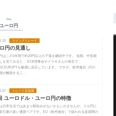
TAG
ユーロ円
1.19
スイングトレード
ロ円の見通し
円はこの1年間で約20円以上の下落を継続中です。 短期、中長期
しを見てみると、 ECB理事会やドラギさんの発言で
USD,EURJPYも敏感に反応しています。 ですが、欧州連合（EU）
国が離脱するこ…
2.27
トレード豆知識
回 ユーロドル・ユーロ円の特徴
は日常生活ではあまり馴染みがないかもしれませんが、ドル円に
取引量の多い通貨ペアです。EU（欧州連合）で扱われる多国間の