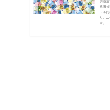
共通通
経済状
ドル円
り、ユ
す。