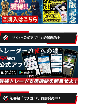
「FXism公式アプリ」絶賛配信中！
初書籍「ガチ速FX」好評発売中！