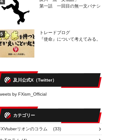
4
第一話 一回目の無一文バナシ
トレードブログ
5
『使命』について考えてみる。
及川公式X（Twitter）
weets by FXism_Official
カテゴリー
FXVtuberリオンのコラム
(33)