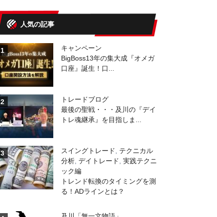
人気の記事
キャンペーン
1
BigBoss13年の集大成『オメガ
口座』誕生！口...
トレードブログ
2
最後の聖戦・・・及川の『デイ
トレ魂継承』を目指しま...
スイングトレード
,
テクニカル
3
分析
,
デイトレード
,
実践テクニ
ック編
トレンド転換のタイミングを測
る！ADラインとは？
及川「無一文物語」