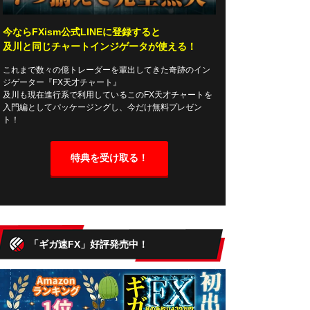
今ならFXism公式LINEに登録すると
及川と同じチャートインジゲータが使える！
これまで数々の億トレーダーを輩出してきた奇跡のイン
ジゲーター『FX天才チャート』
及川も現在進行系で利用しているこのFX天才チャートを
入門編としてパッケージングし、今だけ無料プレゼン
ト！
特典を受け取る！
「ギガ速FX」好評発売中！