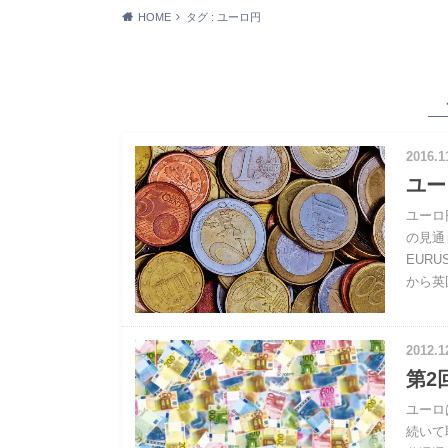
HOME
タグ : ユーロ円
2016.1
ユー
ユーロ
の見通
EUR
から英
2012.1
第2
ユーロ
続いて