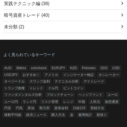
実践テクニック編
(38)
暗号資産トレード
(40)
未分類
(2)
よく見られているキーワード
AUD
Bittrex
coincheck
EURJPY
NZD
Poloniex
SDS
USD
USDJPY
おすすめ！
アメリカ
インジケーター検証
オシレーター
オージードル
スワップ金利
テクニカル分析
デイトレード
トランプ政権
トレンド
ドル円
ビットコイン
ファンダメンタルズ分析
ブロックチェーン
ヘッジファンド
ユーロ
ユーロ円
ランド円
リスク管理
レンジ
中国
人民元
仮想通貨
円安
円高
原油
取引所
政策金利
日経225
登録方法
移動平均線
経済ニュース
購入方法
金
雇用統計
順張り