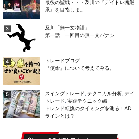
最後の聖戦・・・及川の『デイトレ魂継
承』を目指しま...
及川「無一文物語」
3
第一話 一回目の無一文バナシ
トレードブログ
4
『使命』について考えてみる。
スイングトレード
,
テクニカル分析
,
デイ
5
トレード
,
実践テクニック編
トレンド転換のタイミングを測る！AD
ラインとは？