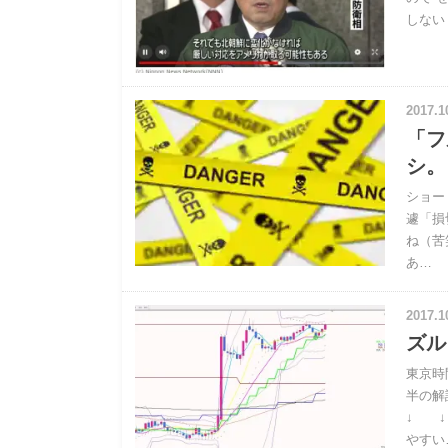
しない
2017.1
「フ
シ。
ショー
遽「損
ね（苦
あ…
2017.1
ズル
東京時
半の解
↓ ↓
やすい