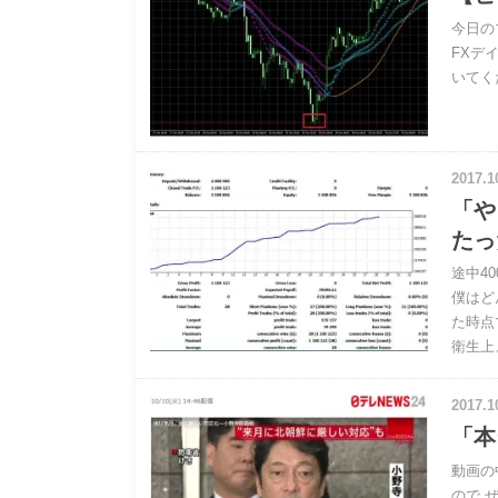
今日の
FXデ
いてく
2017.1
「や
たっ
途中4
僕はど
た時点
衛生上
2017.1
「本
動画の
ので 