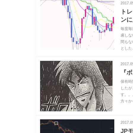
2017.0
トレ
ンに
毎度毎
慮しな
間もな
とした
2017.0
『ボ
保有時
したが
す。。
方々か
2017.0
JP