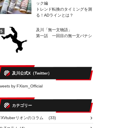
ック編
トレンド転換のタイミングを測
る！ADラインとは？
及川「無一文物語」
5
第一話 一回目の無一文バナシ
及川公式X（Twitter）
weets by FXism_Official
カテゴリー
FXVtuberリオンのコラム
(33)