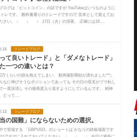
ブログは「ビットコイン」の話ですが YouTubeはいつものように
イトレです。 教科書通りのトレードですので 見本として覚えてお
ださい。 ↓ ↓ ↓ 17日（火）の深夜、 正確には18…
0.16
トレードブログ
って良いトレード」と「ダメなトレード」
た一つの違いとは？
00万くらいの損を抱えてしまい、 動画撮影開始が遅れました^^;;
んなに伸びそうなポジションであっても その日の収支がプラ転し
で一度決済し その後再度入り直すようにしているんです。 精神
、とって…
0.12
トレードブログ
当の国難」にならないための選択。
中で登場する 「GBPUSD」のショートは かなりの鉄板場面です
ぜひアタマに入れておいてください。 ↓ ↓ ↓ 今日は滅多に