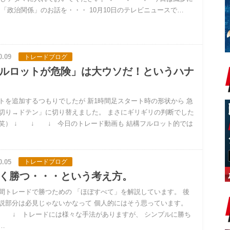
 「政治関係」のお話を・・・ 10月10日のテレビニュースで…
0.09
トレードブログ
ルロットが危険」は大ウソだ！というハナ
トを追加するつもりでしたが 新1時間足スタート時の形状から 急
切り→ドテン」に切り替えました。 まさにギリギリの判断でした
笑） ↓ ↓ ↓ 今日のトレード動画も 結構フルロット的では
0.05
トレードブログ
く勝つ・・・という考え方。
間トレードで勝つための 「ほぼすべて」を解説しています。 後
説部分は必見じゃないかなって 個人的にはそう思っています。
 ↓ トレードには様々な手法がありますが、 シンプルに勝ち
…