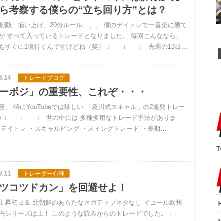
ら考察する僕らの“立ち回り方”とは？
初動、揃い上げ、20分ルール、、、 僕のデイトレで一番楽に勝て
が すべて入っているトレードとなりました。 毎回こんななら、
もすぐに1億行くんですけどね（笑） ↓ ↓ ↓ 先週の13日…
9.14
トレードブログ
ーポジ」の重要性、これぞ・・・
口座、 特にYouTubeでは珍しい 「及川式スキャル」の2連発トレー
♪ ↓ ↓ ↓ 世の中には 多種多用なトレード手法がありま
・デイトレ ・スキャルピング ・スイングトレード ・長期…
T
9.11
トレーダー心理
ツコツドカン」を回避せよ！
上昇初日＆ 北朝鮮のあらたなネガティブネタなし イコール欧州
円シリーズは上！ このような読みからのトレードでした。 ↓