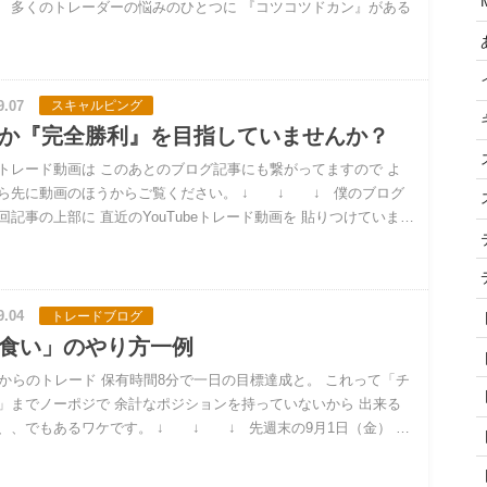
 多くのトレーダーの悩みのひとつに 『コツコツドカン』がある
9.07
スキャルピング
か『完全勝利』を目指していませんか？
トレード動画は このあとのブログ記事にも繋がってますので よ
ら先に動画のほうからご覧ください。 ↓ ↓ ↓ 僕のブログ
回記事の上部に 直近のYouTubeトレード動画を 貼りつけていま…
9.04
トレードブログ
食い」のやり方一例
台からのトレード 保有時間8分で一日の目標達成と。 これって「チ
」までノーポジで 余計なポジションを持っていないから 出来る
、、でもあるワケです。 ↓ ↓ ↓ 先週末の9月1日（金） …