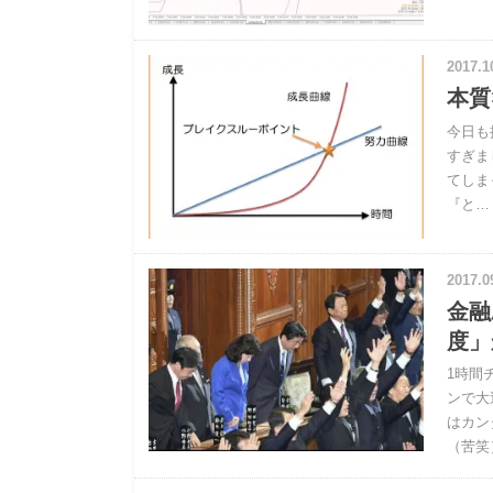
2017.1
本質
今日も
すぎま
てしま
『と…
2017.0
金融
度」
1時間
ンで大
はカン
（苦笑