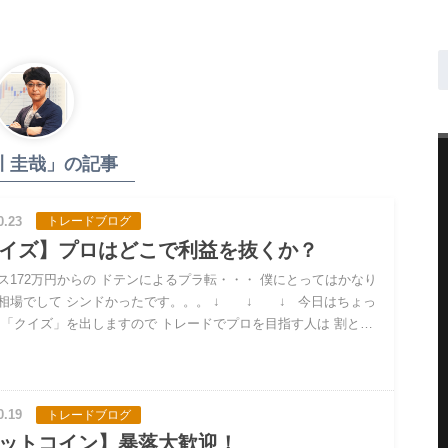
川 圭哉」の記事
0.23
トレードブログ
イズ】プロはどこで利益を抜くか？
ス172万円からの ドテンによるプラ転・・・ 僕にとってはかなり
相場でして シンドかったです。。。 ↓ ↓ ↓ 今日はちょっ
 「クイズ」を出しますので トレードでプロを目指す人は 割と…
0.19
トレードブログ
ットコイン】暴落大歓迎！