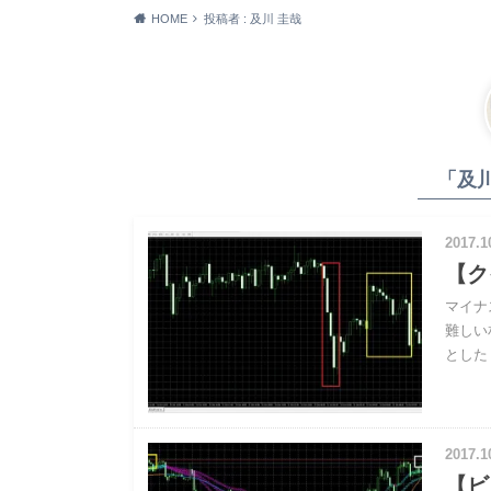
HOME
投稿者 : 及川 圭哉
「及
2017.1
【ク
マイナ
難しい
とした
2017.1
【ビ