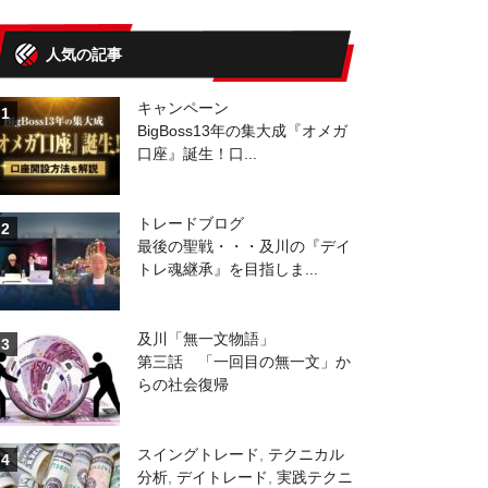
人気の記事
キャンペーン
1
BigBoss13年の集大成『オメガ
口座』誕生！口...
トレードブログ
2
最後の聖戦・・・及川の『デイ
トレ魂継承』を目指しま...
及川「無一文物語」
3
第三話 「一回目の無一文」か
らの社会復帰
スイングトレード
,
テクニカル
4
分析
,
デイトレード
,
実践テクニ