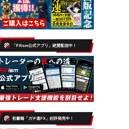
「FXism公式アプリ」絶賛配信中！
初書籍「ガチ速FX」好評発売中！