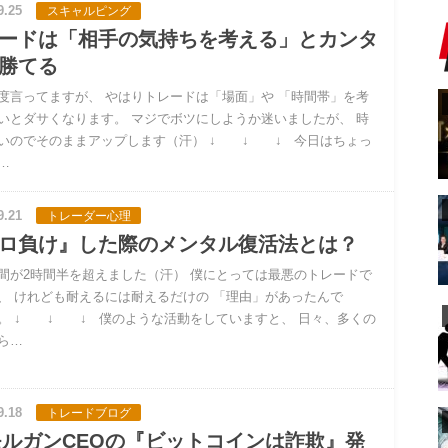
9.25
スキャルピング
ードは「相手の気持ちを考える」とカンタ
勝てる
度言ってますが、 やはりトレードは「場面」や 「時間帯」を考
いとダサくなります。 マジでボツにしようか迷いましたが、 時
いのでそのままアップします（汗） ↓ ↓ ↓ 今日はちょっ
…
9.21
トレーダー心理
ロ負け』した際のメンタル復活法とは？
間が2時間半を超えました（汗） 僕にとっては最悪のトレードで
、 けれども耐えるには耐えるだけの 「理由」があったんで
。 ↓ ↓ ↓ 僕のような活動をしていますと、 日々、多くの
ら…
9.18
トレードブログ
モルガンCEOの『ビットコインは詐欺』発