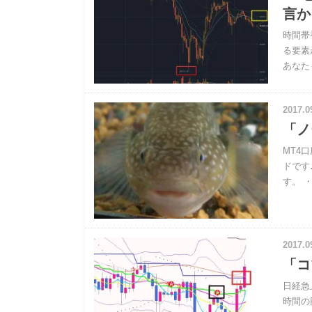
言か
時間帯
る要素
あなた
2017.0
「ノ
MT4
ドです
す。 
2017.0
「コ
日経急
時間の