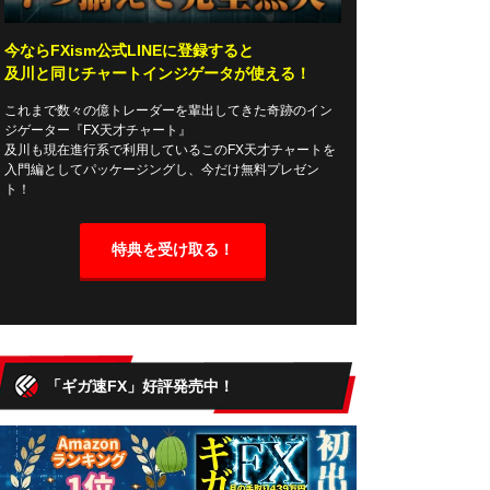
今ならFXism公式LINEに登録すると
及川と同じチャートインジゲータが使える！
これまで数々の億トレーダーを輩出してきた奇跡のイン
ジゲーター『FX天才チャート』
及川も現在進行系で利用しているこのFX天才チャートを
入門編としてパッケージングし、今だけ無料プレゼン
ト！
特典を受け取る！
「ギガ速FX」好評発売中！