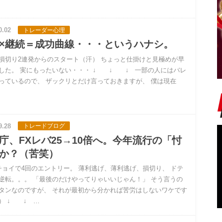
0.02
トレーダー心理
×継続＝成功曲線・・・というハナシ。
損切り2連発からのスタート（汗） ちょっと仕掛けと見極めが早
した。 実にもったいない・・・ ↓ ↓ ↓ 一部の人にはバレ
っているので、 ザックリとだけ言っておきますが、 僕は現在
9.28
トレードブログ
庁、FXレバ25→10倍へ。今年流行の「忖
か？（苦笑）
チョイで4回のエントリー。 薄利逃げ、薄利逃げ、損切り、 ドテ
逆転。。。 「最後のだけやってりゃいいじゃん！」 そう言うの
タンなのですが、 それが最初から分かれば苦労はしないワケです
） ↓ ↓ …