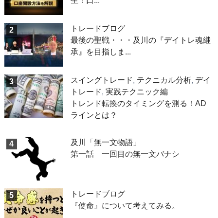
生！口...
トレードブログ
2
最後の聖戦・・・及川の『デイトレ魂継
承』を目指しま...
スイングトレード
,
テクニカル分析
,
デイ
3
トレード
,
実践テクニック編
トレンド転換のタイミングを測る！AD
ラインとは？
及川「無一文物語」
4
第一話 一回目の無一文バナシ
トレードブログ
5
『使命』について考えてみる。