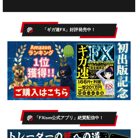
「ギガ速FX」好評発売中！
「FXism公式アプリ」絶賛配信中！