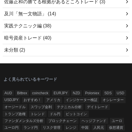
佐藤正和の勝てる根拠があるところトレード
(3)
及川「無一文物語」
(14)
実践テクニック編
(38)
暗号資産トレード
(40)
未分類
(2)
よく見られているキーワード
AUD
Bittrex
coincheck
EURJPY
NZD
Poloniex
SDS
USD
USDJPY
おすすめ！
アメリカ
インジケーター検証
オシレーター
オージードル
スワップ金利
テクニカル分析
デイトレード
トランプ政権
トレンド
ドル円
ビットコイン
ファンダメンタルズ分析
ブロックチェーン
ヘッジファンド
ユーロ
ユーロ円
ランド円
リスク管理
レンジ
中国
人民元
仮想通貨