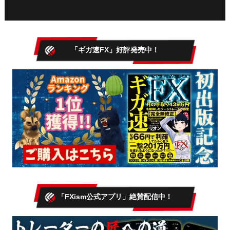
「ギガ速FX」好評発売中！
「FXism公式アプリ」絶賛配信中！