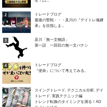
生！口...
トレードブログ
2
最後の聖戦・・・及川の『デイトレ魂継
承』を目指しま...
及川「無一文物語」
3
第一話 一回目の無一文バナシ
トレードブログ
4
『使命』について考えてみる。
スイングトレード
,
テクニカル分析
,
デイ
5
トレード
,
実践テクニック編
トレンド転換のタイミングを測る！AD