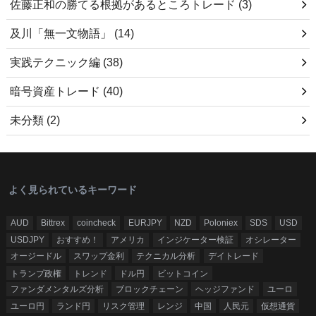
佐藤正和の勝てる根拠があるところトレード
(3)
及川「無一文物語」
(14)
実践テクニック編
(38)
暗号資産トレード
(40)
未分類
(2)
よく見られているキーワード
AUD
Bittrex
coincheck
EURJPY
NZD
Poloniex
SDS
USD
USDJPY
おすすめ！
アメリカ
インジケーター検証
オシレーター
オージードル
スワップ金利
テクニカル分析
デイトレード
トランプ政権
トレンド
ドル円
ビットコイン
ファンダメンタルズ分析
ブロックチェーン
ヘッジファンド
ユーロ
ユーロ円
ランド円
リスク管理
レンジ
中国
人民元
仮想通貨