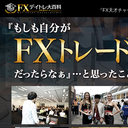
『FX天才チ